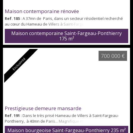
Maison contemporaine rénovée
Ref. 185
: A 37mn de Paris, dans un secteur résidentiel recherché
au cœur du Hameau de Villers à Saint-Fargeau-Ponthierry... Sur un
terrain clos de 1328m², maison familiale intégralement rénovée et
Maison contemporaine Saint-Fargeau-Ponthierry
modernisée intérieurement et extérieurement. Elle offre une
175 m²
surface habitable de 175 m² sur deux niveaux : une entrée sur une
magnifique pièce à vivre de 72 m² avec cuisine ouverte aménagée
et équi...
700 000 €
Exclusivité
Prestigieuse demeure mansarde
Ref. 191
: Dans le très prisé Hameau de Villers à Saint-Fargeau-
Ponthierry, à 40mn de Paris... Magnifique maison mansarde sur un
terrain de 1573m². Construite en 1995 par une italienne, elle a été
Maison bourgeoise Saint-Fargeau-Ponthierry
235 m²
décorée exclusivement avec des matériaux haut de gamme en