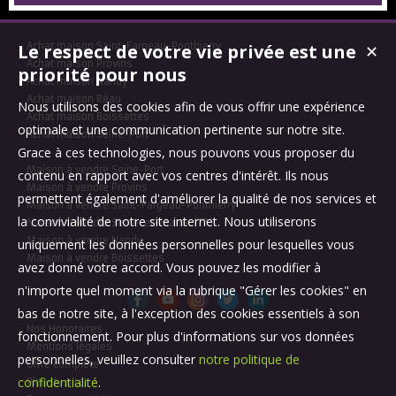
provenance d'Italie. Au rez-de-chaussée, une large porte cintrée en
fer forgé ouvre sur l'entrée qui dessert de façon circulante une p...
Le respect de votre vie privée est une
Achat maison Saint-Fargeau-Ponthierry
✕
Achat maison Provins
priorité pour nous
Achat maison Nandy
Achat maison Réau
Nous utilisons des cookies afin de vous offrir une expérience
Achat maison Boissettes
optimale et une communication pertinente sur notre site.
Achat maison Seine-Port
Grace à ces technologies, nous pouvons vous proposer du
Maison à vendre Seine-Port
contenu en rapport avec vos centres d'intérêt. Ils nous
Maison à vendre Provins
permettent également d'améliorer la qualité de nos services et
Maison à vendre Saint-Fargeau-Ponthierry
la convivialité de notre site internet. Nous utiliserons
Maison à vendre Seine-et-Marne (77)
Maison à vendre Nandy
uniquement les données personnelles pour lesquelles vous
Maison à vendre Boissettes
avez donné votre accord. Vous pouvez les modifier à
n'importe quel moment via la rubrique "Gérer les cookies" en
bas de notre site, à l'exception des cookies essentiels à son
Nos Honoraires
fonctionnement. Pour plus d'informations sur vos données
Mentions légales
personnelles, veuillez consulter
notre politique de
Offre complète
confidentialité
.
Plan du site