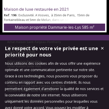
Maison de luxe restaurée en 2021
Ref. 196
: Exclusivité. A Vosves, à 35mn de Paris, 15mn de
Fontainebleau et 5mn de Melun, dans un secteur privilégié, en
lisière du parc du château, au calme et sans aucun vis à vis...
Maison propriété Dammarie-les-Lys
585 m²
Splendide maison de 516m² habitables. Elle vient d'être
intégralement restaurée, en 2021. Elle offre des volumes
grandioses, 6 chambres dont 2 au rez-de-chaussée, chacune avec
Achat maison Saint-Fargeau-Ponthierry
salle de bains ou sall...
Le respect de votre vie privée est une
Achat maison Provins
✕
Achat maison Nandy
priorité pour nous
Achat maison Réau
Achat maison Boissettes
Nous utilisons des cookies afin de vous offrir une expérience
Achat maison Seine-Port
optimale et une communication pertinente sur notre site.
Grace à ces technologies, nous pouvons vous proposer du
Maison à vendre Seine-Port
Maison à vendre Provins
contenu en rapport avec vos centres d'intérêt. Ils nous
Maison à vendre Saint-Fargeau-Ponthierry
permettent également d'améliorer la qualité de nos services et
Maison à vendre Seine-et-Marne (77)
la convivialité de notre site internet. Nous utiliserons
Maison à vendre Nandy
Maison à vendre Boissettes
uniquement les données personnelles pour lesquelles vous
avez donné votre accord. Vous pouvez les modifier à