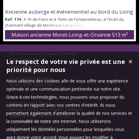
Ancienne auberge et événementiel au bord du Loing
Ref. 174
: A 1h de Paris et à 15mn de Fontainebleau, à l'écart du
charmant village de Moret-sur-Loing Loing, sur un terrain de 845m²
au bord du canal... Pittoresque ancienne auberge-restaurant
Maison ancienne Moret-Loing-et-Orvanne
513 m²
entièrement restaurée en 2007 et en cours de rénovation
intérieure. Composée de 3 bâtiments accolés et unifiés, elle offre 4
salles de restaurant, réception ou salon privé de différentes tailles,
Achat maison Saint-Fargeau-Ponthierry
2 terrasses ...
Le respect de votre vie privée est une
Achat maison Provins
✕
Achat maison Nandy
priorité pour nous
Achat maison Réau
Achat maison Boissettes
Nous utilisons des cookies afin de vous offrir une expérience
Achat maison Seine-Port
optimale et une communication pertinente sur notre site.
Grace à ces technologies, nous pouvons vous proposer du
Maison à vendre Seine-Port
Maison à vendre Provins
contenu en rapport avec vos centres d'intérêt. Ils nous
Maison à vendre Saint-Fargeau-Ponthierry
permettent également d'améliorer la qualité de nos services et
Maison à vendre Seine-et-Marne (77)
la convivialité de notre site internet. Nous utiliserons
Maison à vendre Nandy
Maison à vendre Boissettes
uniquement les données personnelles pour lesquelles vous
avez donné votre accord. Vous pouvez les modifier à