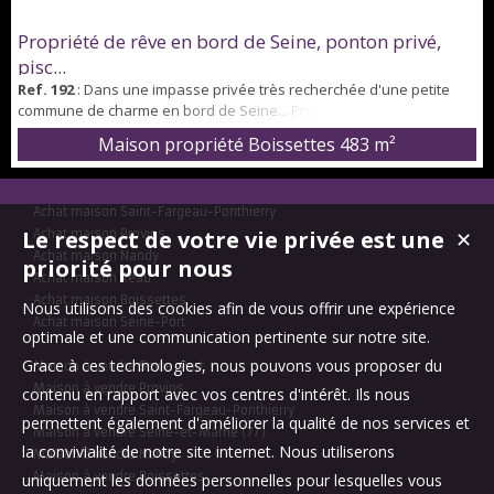
Propriété de rêve en bord de Seine, ponton privé,
pisc...
Ref. 192
: Dans une impasse privée très recherchée d'une petite
commune de charme en bord de Seine... Propriété exceptionnelle
de 443m² sur un terrain de 6000m². Construite en 1978, de style
Maison propriété Boissettes
483 m²
mansard, elle a été entièrement restaurée en 2024 par une
décoratrice d'intérieur. Une entrée grandiose conduit à un espace
de vie de 140m² avec salon/salle à manger en L de 91m² côté Seine,
Achat maison Saint-Fargeau-Ponthierry
cheminée à l'ancien...
Le respect de votre vie privée est une
Achat maison Provins
✕
Achat maison Nandy
priorité pour nous
Achat maison Réau
Achat maison Boissettes
Nous utilisons des cookies afin de vous offrir une expérience
Achat maison Seine-Port
optimale et une communication pertinente sur notre site.
Grace à ces technologies, nous pouvons vous proposer du
Maison à vendre Seine-Port
Maison à vendre Provins
contenu en rapport avec vos centres d'intérêt. Ils nous
Maison à vendre Saint-Fargeau-Ponthierry
permettent également d'améliorer la qualité de nos services et
Maison à vendre Seine-et-Marne (77)
la convivialité de notre site internet. Nous utiliserons
Maison à vendre Nandy
Maison à vendre Boissettes
uniquement les données personnelles pour lesquelles vous