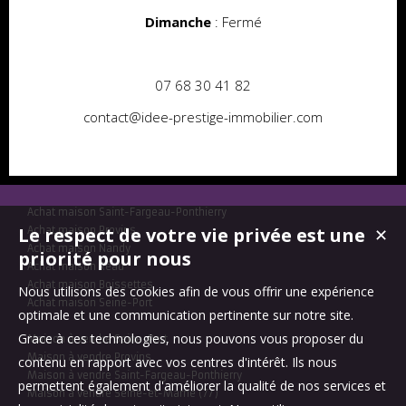
Dimanche
: Fermé
07 68 30 41 82
contact@idee-prestige-immobilier.com
Achat maison Saint-Fargeau-Ponthierry
Le respect de votre vie privée est une
Achat maison Provins
✕
Achat maison Nandy
priorité pour nous
Achat maison Réau
Achat maison Boissettes
Nous utilisons des cookies afin de vous offrir une expérience
Achat maison Seine-Port
optimale et une communication pertinente sur notre site.
Grace à ces technologies, nous pouvons vous proposer du
Maison à vendre Seine-Port
Maison à vendre Provins
contenu en rapport avec vos centres d'intérêt. Ils nous
Maison à vendre Saint-Fargeau-Ponthierry
permettent également d'améliorer la qualité de nos services et
Maison à vendre Seine-et-Marne (77)