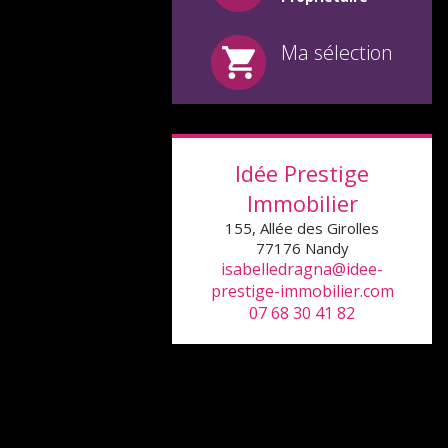
Ma sélection
Idée Prestige
Immobilier
155, Allée des Girolles
77176
Nandy
isabelledragna@idee-
prestige-immobilier.com
07 68 30 41 82