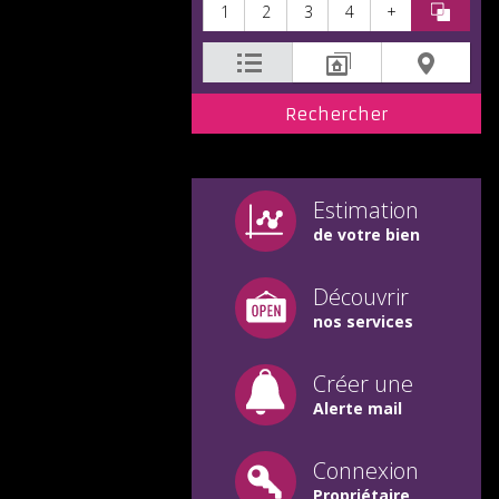
1
2
3
4
+
Estimation
de votre bien
Découvrir
nos services
Créer une
Alerte mail
Connexion
Propriétaire