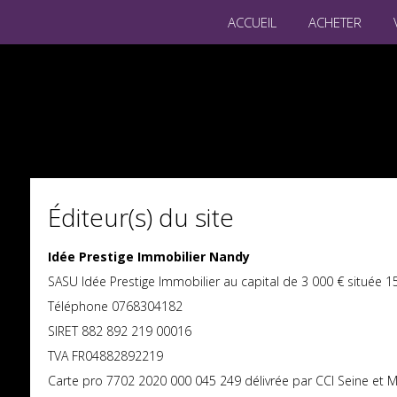
ACCUEIL
ACHETER
Éditeur(s) du site
Idée Prestige Immobilier Nandy
SASU Idée Prestige Immobilier au capital de 3 000 € située 1
Téléphone 0768304182
SIRET 882 892 219 00016
TVA FR04882892219
Carte pro 7702 2020 000 045 249 délivrée par CCI Seine et 