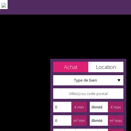
Achat
Location
Type de bien
€ min
€ max
m² min
m² max